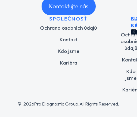
Kontaktujte nás
SPOLEČNOSŤ
N
S
C
N
Ochrana osobních údajů
Ochra
Kontakt
osobní
údaj
Kdo jsme
Konta
Kariéra
Kdo
jsme
Karié
Ochrana oso
Kdo 
2026
Pro Diagnostic Group.
All Rights Reserved.