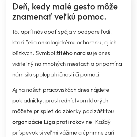
Deň, kedy malé gesto môže
znamenať veľkú pomoc.
16. apríl nás opäť spája v podpore ľudí,
ktorí čelia onkologickému ochoreniu, aj ich
blízkych. Symbol
žltého narcisu
je dnes
viditeľný na mnohých miestach a pripomína
nám silu spolupatričnosti či pomoci.
Aj na našich pracoviskách dnes nájdete
pokladničky, prostredníctvom ktorých
môžete prispieť
do zbierky pod záštitou
organizácie Liga proti rakovine.
Každý
príspevok si veľmi vážime a úprimne zaň