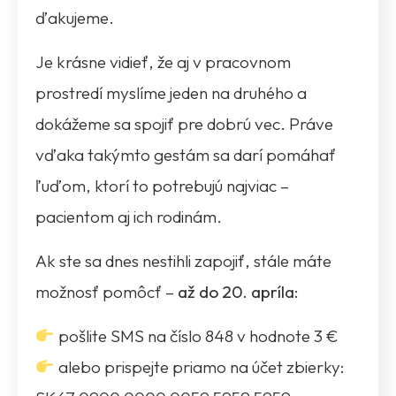
ďakujeme.
Je krásne vidieť, že aj v pracovnom
prostredí myslíme jeden na druhého a
dokážeme sa spojiť pre dobrú vec. Práve
vďaka takýmto gestám sa darí pomáhať
ľuďom, ktorí to potrebujú najviac –
pacientom aj ich rodinám.
Ak ste sa dnes nestihli zapojiť, stále máte
možnosť pomôcť –
až do 20. apríla
:
pošlite SMS na číslo 848 v hodnote 3 €
alebo prispejte priamo na účet zbierky: