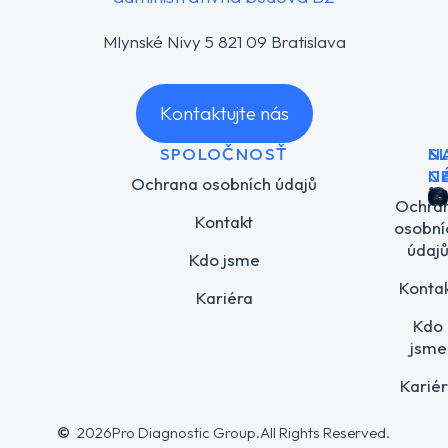
Mlynské Nivy 5 821 09 Bratislava
Kontaktujte nás
SPOLOČNOSŤ
N
S
C
N
Ochrana osobních údajů
Ochra
Kontakt
osobní
údaj
Kdo jsme
Konta
Kariéra
Kdo
jsme
Karié
Ochrana oso
Kdo 
2026
Pro Diagnostic Group.
All Rights Reserved.