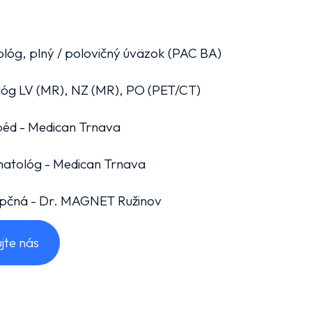
iológ, plný / polovičný úväzok (PAC BA)
iológ LV (MR), NZ (MR), PO (PET/CT)
opéd - Medican Trnava
umatológ - Medican Trnava
epčná - Dr. MAGNET Ružinov
jte nás