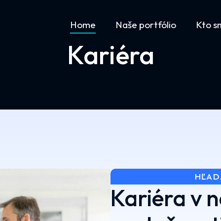
Home
Naše portfólio
Kto s
Kariéra
HĽAD
Kariéra v n