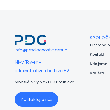
SPOLOČ
Ochrana o
info@prodiagnostic.group
Kontakt
Nivy Tower –
Kdo jsme
administratívna budova B2
Kariéra
Mlynské Nivy 5 821 09 Bratislava
Kontaktujte nás