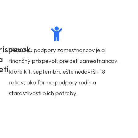
ríspevok
Súčasťou podpory zamestnancov je aj
a
finančný príspevok pre deti zamestnancov,
eti
ktoré k 1. septembru ešte nedovŕšili 18
rokov, ako forma podpory rodín a
starostlivosti o ich potreby.