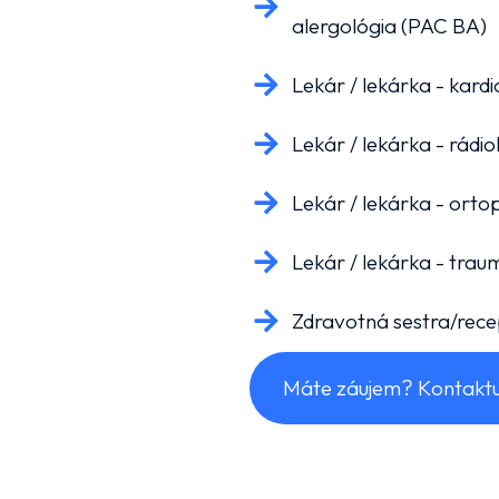
alergológia (PAC BA)
Lekár / lekárka - kard
Lekár / lekárka - rád
Lekár / lekárka - ort
Lekár / lekárka - tra
Zdravotná sestra/rec
Máte záujem? Kontaktu