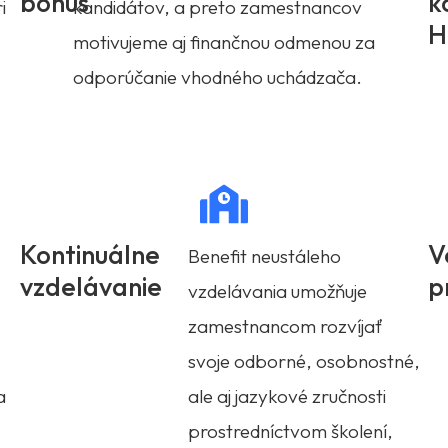
bonus
k
i
kandidátov, a preto zamestnancov
H
motivujeme aj finančnou odmenou za
odporúčanie vhodného uchádzača.
Kontinuálne
V
Benefit neustáleho
vzdelávanie
p
vzdelávania umožňuje
zamestnancom rozvíjať
svoje odborné, osobnostné,
a
ale aj jazykové zručnosti
prostredníctvom školení,