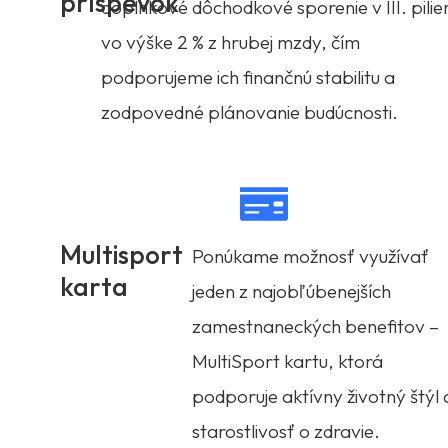
príspevok
doplnkové dôchodkové sporenie v III. pilier
vo výške 2 % z hrubej mzdy, čím
podporujeme ich finančnú stabilitu a
zodpovedné plánovanie budúcnosti.
Multisport
Ponúkame možnosť využívať
karta
jeden z najobľúbenejších
zamestnaneckých benefitov –
MultiSport kartu, ktorá
podporuje aktívny životný štýl 
starostlivosť o zdravie.