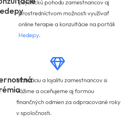
onzultácie
psychickú pohodu zamestnancov aj
edepy
prostredníctvom možnosti využívať
online terapie a konzultácie na portáli
Hedepy
.
ernostná
Motiváciu a lojalitu zamestnancov si
rémia
vážime a oceňujeme aj formou
finančných odmien za odpracované roky
v spoločnosti.