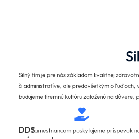
Si
Silný tím je pre nás základom kvalitnej zdravot
či administratíve, ale predovšetkým o ľuďoch,
budujeme firemnú kultúru založenú na dôvere,
DDS
Zamestnancom poskytujeme príspevok n