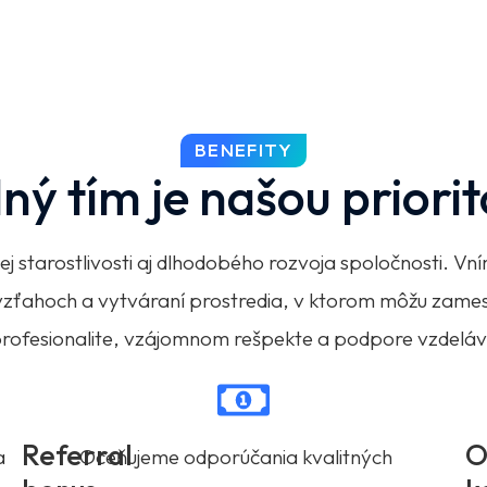
BENEFITY
lný tím je našou priori
nej starostlivosti aj dlhodobého rozvoja spoločnosti. 
 vzťahoch a vytváraní prostredia, v ktorom môžu zame
 profesionalite, vzájomnom rešpekte a podpore vzdelá
Referral
O
a
Oceňujeme odporúčania kvalitných