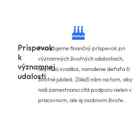
Príspevok
Poskytujeme finančný príspevok pri
k
významných životných udalostiach,
významnej
akými sú svadba, narodenie dieťaťa či
udalosti
životné jubileá. Záleží nám na tom, aby
naši zamestnanci cítili podporu nielen v
pracovnom, ale aj osobnom živote.