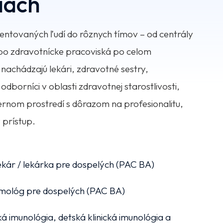
iach
entovaných ľudí do rôznych tímov – od centrály
po zdravotnícke pracoviská po celom
s nachádzajú lekári, zdravotné sestry,
í odborníci v oblasti zdravotnej starostlivosti,
rnom prostredí s dôrazom na profesionalitu,
 prístup.
ekár / lekárka pre dospelých (PAC BA)
umológ pre dospelých (PAC BA)
cká imunológia, detská klinická imunológia a