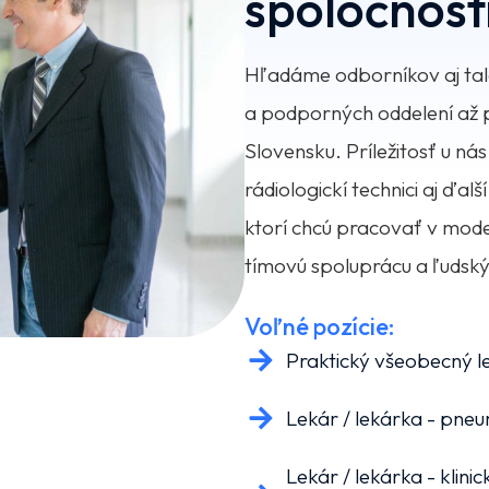
spoločnost
Hľadáme odborníkov aj tal
a podporných oddelení až 
Slovensku. Príležitosť u ná
rádiologickí technici aj ďalš
ktorí chcú pracovať v mode
tímovú spoluprácu a ľudský
Voľné pozície:
Praktický všeobecný l
Lekár / lekárka - pne
Lekár / lekárka - klini