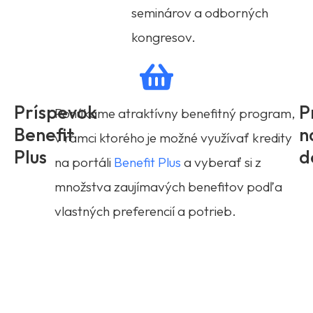
seminárov a odborných
kongresov.
Príspevok
P
Ponúkame atraktívny benefitný program,
Benefit
n
v rámci ktorého je možné využívať kredity
Plus
d
na portáli
Benefit Plus
a vyberať si z
množstva zaujímavých benefitov podľa
vlastných preferencií a potrieb.